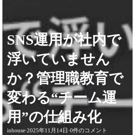
SNS運用が社内で
浮いていません
か？管理職教育で
変わる“チーム運
用”の仕組み化
inhouse
·
2025年11月14日
·
0件のコメント