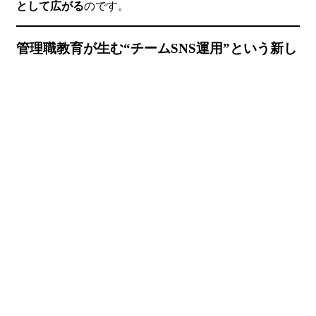
として広がる
のです。
管理職教育が生む“チームSNS運用”という新し
い形
SNS自社運用の本当の強みは、「個人の発信力」ではな
く「組織の連動力」です。
管理職教育を行うことで、SNSの戦略と現場の投稿が一
致し、
全社的にメッセージの一貫性が生まれます。
SNS運用をチームで行うようになると、
1人の担当者が抜けてもノウハウが途切れず、継続的な
発信が可能になります。
また、上司がSNSに理解を示すことで、
現場の挑戦が後押しされ、社内全体の発信力が高まりま
す。
まとめ：SNS自社運用を成功させる鍵は「仕組