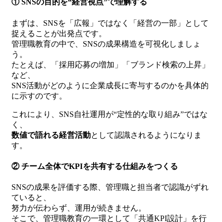
① SNSの目的を“経営視点”で理解する
まずは、SNSを「広報」ではなく「経営の一部」として
捉えることが出発点です。
管理職教育の中で、SNSの成果構造を可視化しましょ
う。
たとえば、「採用応募の増加」「ブランド検索の上昇」
など、
SNS活動がどのように企業成長に寄与するのかを具体的
に示すのです。
これにより、SNS自社運用が“定性的な取り組み”ではな
く、
数値で語れる経営活動
として認識されるようになりま
す。
② チーム全体でKPIを共有する仕組みをつくる
SNSの成果を評価する際、管理職と担当者で認識がずれ
ていると、
努力が伝わらず、運用が続きません。
そこで、管理職教育の一環として「共通KPI設計」を行