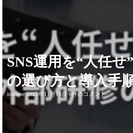
SNS運用を“人任
の選び方と導入手
inhouse
·
2025年11月16日
·
0件のコメント