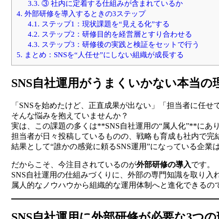
3.3.
③ 社内に定着する仕組みが含まれているか
4.
外部研修を導入するときの3ステップ
4.1.
ステップ1：現状課題を“見える化”する
4.2.
ステップ2：研修目的を経営層とすり合わせる
4.3.
ステップ3：研修後の実践と検証をセットで行う
5.
まとめ：SNSを“人任せ”にしない組織が成長する
SNS自社運用がうまくいかない本当の
「SNSを始めたけど、正直成果が出ない」「担当者に任せ
そんな悩みを抱えていませんか？
実は、この課題の多くは**SNS自社運用の“属人化”**にあ
担当者が日々投稿しているものの、戦略も育成も社内で完
結果として“誰かの感覚に頼るSNS運用”になっている企業
だからこそ、今注目されているのが
外部研修の導入
です。
SNS自社運用の仕組みづくりに、外部の専門知識を取り入
属人的なノウハウから組織的な運用体制へと進化できるの
SNS自社運用に外部研修が必要な3つの