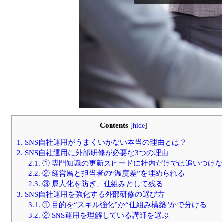
Contents
[
hide
]
1.
SNS自社運用がうまくいかない本当の理由とは？
2.
SNS自社運用に外部研修が必要な3つの理由
2.1.
① 専門知識の更新スピードに社内だけでは追いつけ
2.2.
② 経営層と担当者の“温度差”を埋められる
2.3.
③ 属人化を防ぎ、仕組みとして残る
3.
SNS自社運用を強化する外部研修の選び方
3.1.
① 目的を“スキル強化”か“仕組み構築”かで分ける
3.2.
② SNS運用を理解している講師を選ぶ