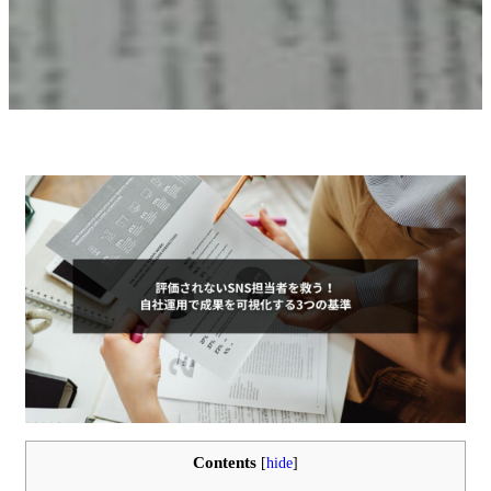
Contents
[
hide
]