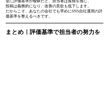
逆に評価基準が曖昧だと、担当者は孤独を感じ、
投稿は義務的になり、改善の意欲も低下します。
だからこそ、あなたの会社でも早めにSNS自社運用の評
価基準を整えるべきです。
まとめ｜評価基準で担当者の努力を
可視化する
評価されないSNS担当者を救う鍵は、数字だけでなく、
プロセス・定量・定性を組み合わせた評価基準の設計
で
す。
これにより担当者は正当に評価され、SNS自社運用を継
続できます。
あなたも今日から、SNS自社運用の評価基準を明確に
し、
担当者の努力を可視化してみてください。
その一歩が、企業のSNS運用成功の大きな差につながり
ます。