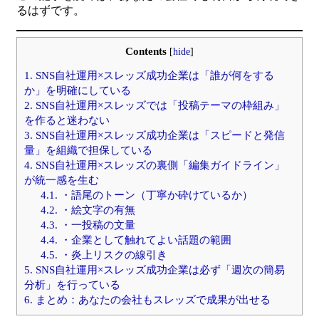
るはずです。
Contents
[
hide
]
1.
SNS自社運用×スレッズ成功企業は「誰が何をする
か」を明確にしている
2.
SNS自社運用×スレッズでは「投稿テーマの枠組み」
を作ると迷わない
3.
SNS自社運用×スレッズ成功企業は「スピードと発信
量」を組織で担保している
4.
SNS自社運用×スレッズの裏側「編集ガイドライン」
が統一感を生む
4.1.
・語尾のトーン（丁寧か砕けているか）
4.2.
・絵文字の有無
4.3.
・一投稿の文量
4.4.
・企業として触れてよい話題の範囲
4.5.
・炎上リスクの線引き
5.
SNS自社運用×スレッズ成功企業は必ず「週次の簡易
分析」を行っている
6.
まとめ：あなたの会社もスレッズで成果が出せる