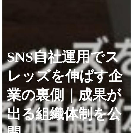
SNS自社運用でス
レッズを伸ばす企
業の裏側｜成果が
出る組織体制を公
開