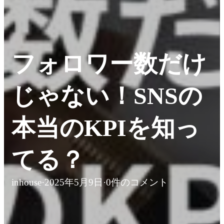
フォロワー数だけ
じゃない！SNSの
本当のKPIを知っ
てる？
inhouse
·
2025年5月9日
·
0件のコメント