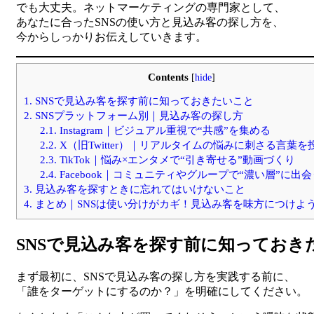
でも大丈夫。ネットマーケティングの専門家として、
あなたに合ったSNSの使い方と見込み客の探し方を、
今からしっかりお伝えしていきます。
Contents
[
hide
]
1.
SNSで見込み客を探す前に知っておきたいこと
2.
SNSプラットフォーム別｜見込み客の探し方
2.1.
Instagram｜ビジュアル重視で“共感”を集める
2.2.
X（旧Twitter）｜リアルタイムの悩みに刺さる言葉を
2.3.
TikTok｜悩み×エンタメで“引き寄せる”動画づくり
2.4.
Facebook｜コミュニティやグループで“濃い層”に出会
3.
見込み客を探すときに忘れてはいけないこと
4.
まとめ｜SNSは使い分けがカギ！見込み客を味方につけよ
SNSで見込み客を探す前に知っておき
まず最初に、SNSで見込み客の探し方を実践する前に、
「誰をターゲットにするのか？」を明確にしてください。