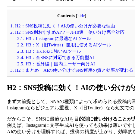
Contents
[
hide
]
1.
H2：SNS投稿に効く！AIの使い分けが必要な理由
2.
H2：SNS別おすすめAIツール10選｜使い分け完全対応
2.1.
H3：Instagramに最適なAIツール
2.2.
H3：X（旧Twitter）運用に使えるAIツール
2.3.
H3：TikTokに強いAIツール
2.4.
H3：全SNSに対応できる万能型AI
2.5.
H3：番外編｜国内ユーザー向けAI
3.
H2：まとめ｜AIの使い分けでSNS運用の質と効率が変わる
H2：SNS投稿に効く！AIの使い分け
まず大前提として、SNSの種類によって求められる投稿内
Instagramならビジュアル重視、X（旧Twitter）なら短文で
だからこそ、SNSに最適なAIを
目的別に使い分けることが
例えば、Instagramに文字生成AIを使っても効果は薄いです
AIの使い分けを理解すれば、投稿の精度が上がり、効率的