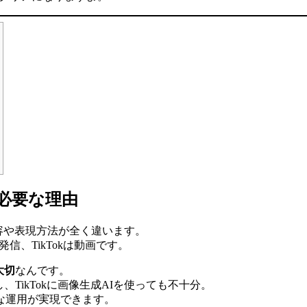
が必要な理由
容や表現方法が全く違います。
の発信、TikTokは動画です。
大切
なんです。
し、TikTokに画像生成AIを使っても不十分。
な運用が実現できます。