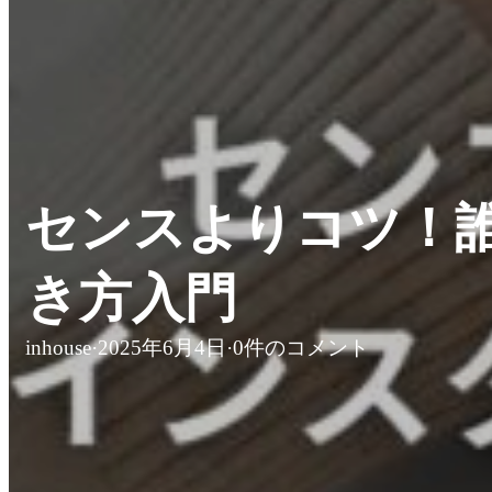
センスよりコツ！
き方入門
inhouse
·
2025年6月4日
·
0件のコメント