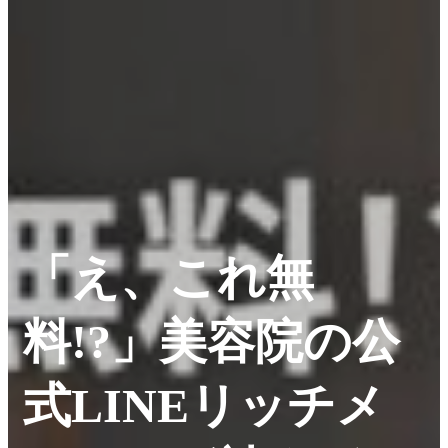
「え、これ無
料!?」美容院の公
式LINEリッチメ