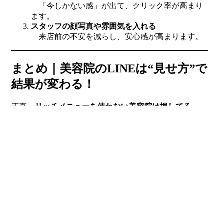
「今しかない感」が出て、クリック率が高まり
ます。
スタッフの顔写真や雰囲気を入れる
来店前の不安を減らし、安心感が高まります。
まとめ｜美容院のLINEは“見せ方”で
結果が変わる！
正直、
リッチメニューを使わない美容院は損してる
と言っても過言ではありません。
あなたの美容院の公式LINEも、
ちょっと手を加えるだけで、予約も集客も
格段にレベルアップできます。
「無料だからとりあえず作る」でもいいんです。
まずは始めてみて、少しずつ育てていくことで、
リッチメニューは“24時間働くスタッフ”になります。
迷っているなら、今すぐ取り入れてみてください。