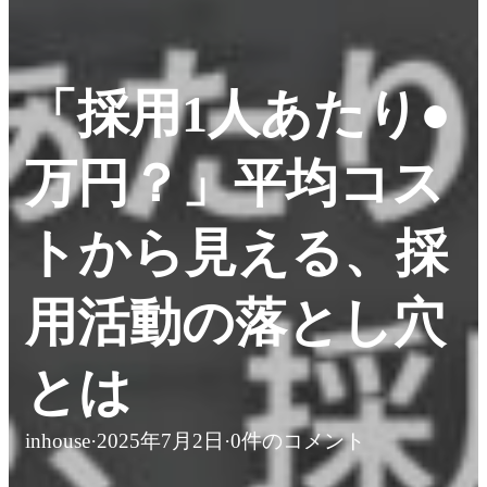
「採用1人あたり●
万円？」平均コス
トから見える、採
用活動の落とし穴
とは
inhouse
·
2025年7月2日
·
0件のコメント