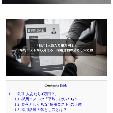
Contents
[
hide
]
1.
「採用1人あたり●万円？」
1.1.
採用コストの「平均」はいくら？
1.2.
見落としがちな“採用コスト”の正体
1.3.
採用活動の落とし穴とは？