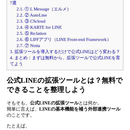
7選
2.1.
① L Message（エルメ）
2.2.
② AutoLine
2.3.
③ CScloud
2.4.
④ KARTE for LINE
2.5.
⑤ Re:lation
2.6.
⑥ LIFFアプリ（LINE Front-end Framework）
2.7.
⑦ Notia
3.
拡張ツールを導入するだけで公式LINEはどう変わる？
4.
まとめ：まずは無料から、拡張ツールで公式LINEを育
てよう
公式LINEの拡張ツールとは？無料で
できることを整理しよう
そもそも、
公式LINEの拡張ツール
とは何か。
簡単に言えば、
LINEの基本機能を補う外部連携ツール
のことです。
たとえば、