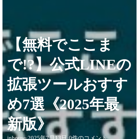
【無料でここま
で!?】公式LINEの
拡張ツールおすす
め7選《2025年最
新版》
inhouse
·
2025年7月13日
·
0件のコメント