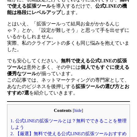
で使える拡張ツール
を導入するだけで、
公式LINEの機
能は格段にレベルアップ
します。
とはいえ、「拡張ツールって結局お金がかかるんじ
ゃ？」とか、「設定が難しそう」と思って手を出せずに
いるかもしれません。
実際、私のクライアントの多くも同じ悩みを抱えていま
した。
でも安心してください。
無料で使える公式LINEの拡張
ツール
は意外と多く、その中には
個人でもすぐに使える
優秀なツール
が揃っています。
この記事では、ネットマーケティングの専門家として、
あなたのビジネスを後押しする
拡張ツールの選び方とお
すすめ7選
を紹介していきます。
Contents
[
hide
]
1.
公式LINEの拡張ツールとは？無料でできることを整理
しよう
2.
【厳選】無料で使える公式LINEの拡張ツールおすすめ