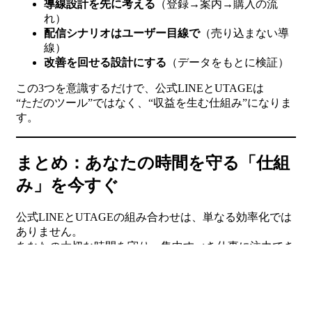
導線設計を先に考える
（登録→案内→購入の流
れ）
配信シナリオはユーザー目線で
（売り込まない導
線）
改善を回せる設計にする
（データをもとに検証）
この3つを意識するだけで、公式LINEとUTAGEは
“ただのツール”ではなく、“収益を生む仕組み”になりま
す。
まとめ：あなたの時間を守る「仕組
み」を今すぐ
公式LINEとUTAGEの組み合わせは、単なる効率化では
ありません。
あなたの大切な時間を守り、集中すべき仕事に注力でき
るようになる、
「働き方」そのものを変える武器
なんです。
忙しさに追われる毎日から抜け出したいなら、