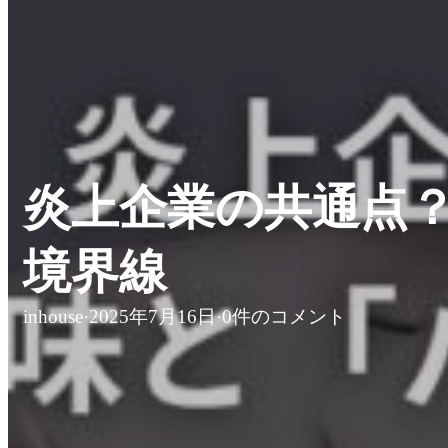
炎上企業の共通点
境界線
inhouse
·
2025年7月16日
·
0件のコメント