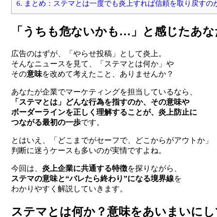
6.
まとめ：ステマとは一度でも炎上すれば信頼を取り戻すの
「うちも危ないかも…」と感じたあな
広告のはずが、「やらせ投稿」として炎上。
そんなニュースを見て、「ステマとは何か」や
その
意味
を改めて考えたこと、ありませんか？
あなたが企業でマーケティングを担当しているなら、
「ステマとは」どんな行為を指すのか、その意味や
ボーダーラインを正しく理解することが、炎上防止に
つながる最初の一歩
です。
とはいえ、「どこまでがセーフで、どこからがアウトか」
判断に迷うケースも多いのが実情ですよね。
今回は、
炎上企業に共通する特徴
を探りながら、
ステマの意味と“バレたら終わり”になる境界線
を
わかりやすく解説していきます。
ステマとは何か？意味をあいまいにし