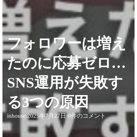
フォロワーは増え
たのに応募ゼロ…
SNS運用が失敗す
る3つの原因
inhouse
·
2025年7月27日
·
0件のコメント