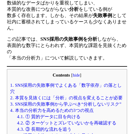
数値的なデータばかりを重視してしまい、
本質的な改善につながらない
分析
をしている例が
数多く存在します。しかも、その結果が
失敗事例
として
社内に蓄積されてしまっているケースも少なくありませ
ん。
この記事では、
SNS採用の失敗事例を分析
しながら、
表面的な数字にとらわれず、本質的な課題を見抜くため
の
「本当の分析力」について解説していきます。
Contents
[
hide
]
1.
SNS採用の失敗事例でよくある「数字依存」の落とし
穴
2.
本質を見抜くには「分析」の視点を変えることが必要
3.
SNS採用の失敗事例から学ぶべき“分析しないリスク”
4.
本当の分析力を高めるための3つの視点
4.1.
① 質的データに目を向ける
4.2.
② ターゲットとズレていないかを再確認する
4.3.
③ 長期的な流れを追う