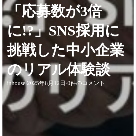
「応募数が3倍
に!?」SNS採用に
挑戦した中小企業
のリアル体験談
inhouse
·
2025年8月12日
·
0件のコメント