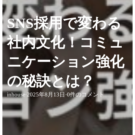
SNS採用で変わる
社内文化！コミュ
ニケーション強化
の秘訣とは？
inhouse
·
2025年8月13日
·
0件のコメント