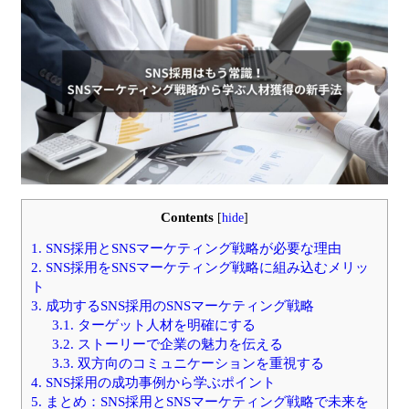
Contents
[
hide
]
1.
SNS採用とSNSマーケティング戦略が必要な理由
2.
SNS採用をSNSマーケティング戦略に組み込むメリッ
ト
3.
成功するSNS採用のSNSマーケティング戦略
3.1.
ターゲット人材を明確にする
3.2.
ストーリーで企業の魅力を伝える
3.3.
双方向のコミュニケーションを重視する
4.
SNS採用の成功事例から学ぶポイント
5.
まとめ：SNS採用とSNSマーケティング戦略で未来を