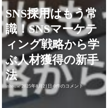
SNS採用はもう常
識！SNSマーケテ
ィング戦略から学
ぶ人材獲得の新手
法
inhouse
·
2025年8月21日
·
0件のコメント