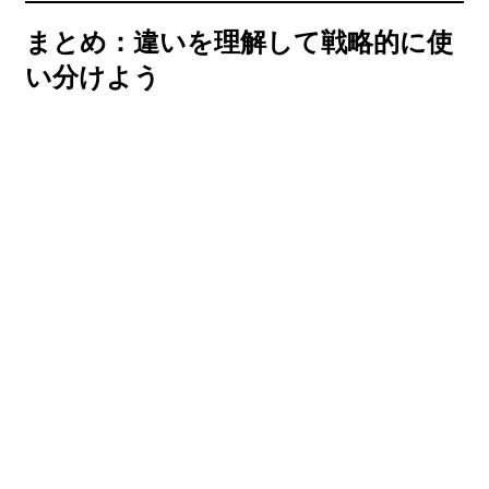
まとめ：違いを理解して戦略的に使
い分けよう
SNS採用と採用広報の違いを理解できれば、採用活動の
成果は
大きく変わります。SNS採用は「短期的な応募獲得」の
手段であり、
採用広報は「中長期的な信頼形成」の基盤です。
この2つを戦略的に使い分ければ、あなたの会社は「応
募数」と
「カルチャーフィット」の両方を高めることができま
す。
つまり、成功企業が共通して実践しているのは、SNS採
用と採用広報の
違いを理解し、それぞれの役割を生かしたハイブリッド
戦略なのです。