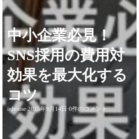
中小企業必見！
SNS採用の費用対
効果を最大化する
コツ
inhouse
·
2025年9月14日
·
0件のコメント