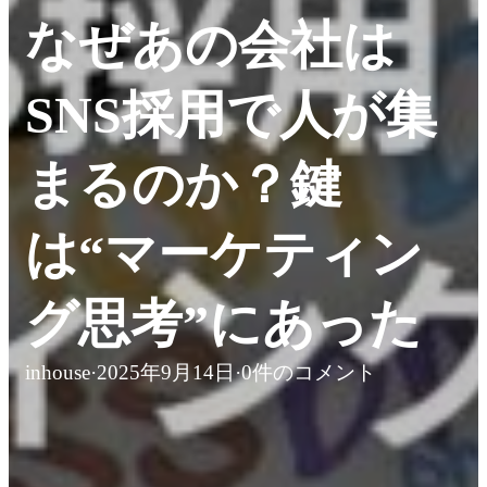
なぜあの会社は
SNS採用で人が集
まるのか？鍵
は“マーケティン
グ思考”にあった
inhouse
·
2025年9月14日
·
0件のコメント