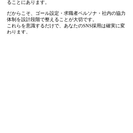
ることにあります。
だからこそ、ゴール設定・求職者ペルソナ・社内の協力
体制を設計段階で整えることが大切です。
これらを意識するだけで、あなたのSNS採用は確実に変
わります。
焦って行動するよりも、一度立ち止まってプロジェクト
設計を見直してみてください。
その一歩が、理想の人材を呼び込む最短ルートになりま
す。