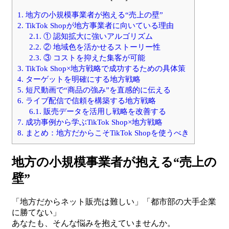
1.
地方の小規模事業者が抱える“売上の壁”
2.
TikTok Shopが地方事業者に向いている理由
2.1.
① 認知拡大に強いアルゴリズム
2.2.
② 地域色を活かせるストーリー性
2.3.
③ コストを抑えた集客が可能
3.
TikTok Shop×地方戦略で成功するための具体策
4.
ターゲットを明確にする地方戦略
5.
短尺動画で“商品の強み”を直感的に伝える
6.
ライブ配信で信頼を構築する地方戦略
6.1.
販売データを活用し戦略を改善する
7.
成功事例から学ぶTikTok Shop×地方戦略
8.
まとめ：地方だからこそTikTok Shopを使うべき
地方の小規模事業者が抱える“売上の
壁”
「地方だからネット販売は難しい」「都市部の大手企業
に勝てない」
あなたも、そんな悩みを抱えていませんか。