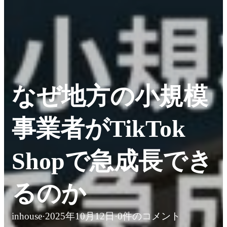
なぜ地方の小規模
事業者がTikTok
Shopで急成長でき
るのか
inhouse
·
2025年10月12日
·
0件のコメント