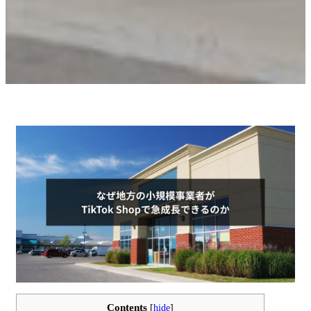
Contents
[
hide
]