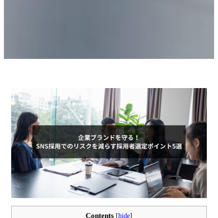
Contents
[
hide
]