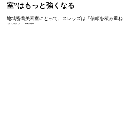
室”はもっと強くなる
地域密着美容室にとって、スレッズは「信頼を積み重ね
るSNS」です。
一度来店したお客様とのつながりを保ちながら、
新規のお客様にも“あなたの人柄”を届けることができま
す。
フォロワーを増やすことが目的ではなく、
フォロワーを“ファン”に育てる導線をつくること。
それがスレッズを活用した美容室の最強戦略です。
あなたの美容室も今日から、スレッズを単なる発信の場
ではなく、
“地域のつながりを育てる場所”として使ってみてくださ
い。
きっとそこから、長く通ってくれるお客様との出会いが
生まれます。