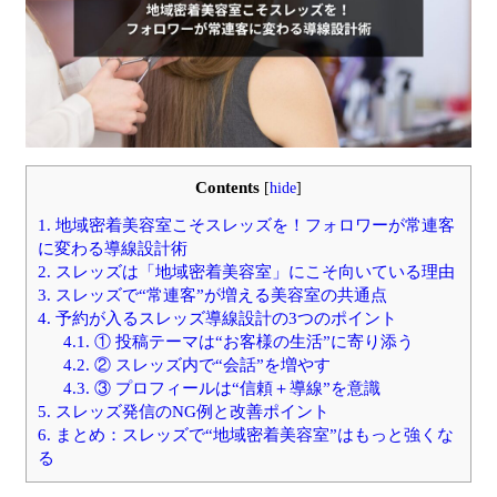
Contents
[
hide
]
1.
地域密着美容室こそスレッズを！フォロワーが常連客
に変わる導線設計術
2.
スレッズは「地域密着美容室」にこそ向いている理由
3.
スレッズで“常連客”が増える美容室の共通点
4.
予約が入るスレッズ導線設計の3つのポイント
4.1.
① 投稿テーマは“お客様の生活”に寄り添う
4.2.
② スレッズ内で“会話”を増やす
4.3.
③ プロフィールは“信頼＋導線”を意識
5.
スレッズ発信のNG例と改善ポイント
6.
まとめ：スレッズで“地域密着美容室”はもっと強くな
る