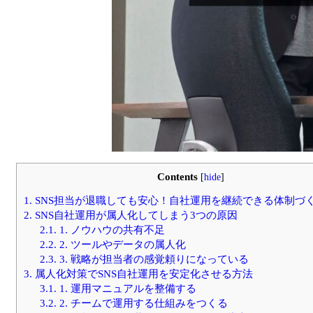
Contents
[
hide
]
1.
SNS担当が退職しても安心！自社運用を継続できる体制づ
2.
SNS自社運用が属人化してしまう3つの原因
2.1.
1. ノウハウの共有不足
2.2.
2. ツールやデータの属人化
2.3.
3. 戦略が担当者の感覚頼りになっている
3.
属人化対策でSNS自社運用を安定化させる方法
3.1.
1. 運用マニュアルを整備する
3.2.
2. チームで運用する仕組みをつくる