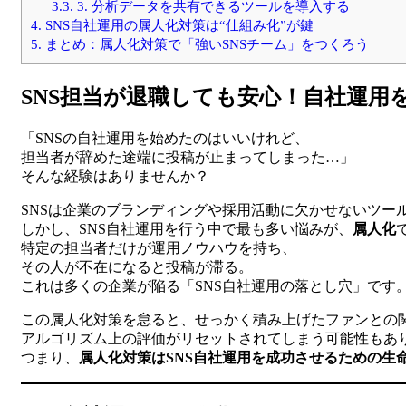
3.3.
3. 分析データを共有できるツールを導入する
4.
SNS自社運用の属人化対策は“仕組み化”が鍵
5.
まとめ：属人化対策で「強いSNSチーム」をつくろう
SNS担当が退職しても安心！自社運用
「SNSの自社運用を始めたのはいいけれど、
担当者が辞めた途端に投稿が止まってしまった…」
そんな経験はありませんか？
SNSは企業のブランディングや採用活動に欠かせないツー
しかし、SNS自社運用を行う中で最も多い悩みが、
属人化
特定の担当者だけが運用ノウハウを持ち、
その人が不在になると投稿が滞る。
これは多くの企業が陥る「SNS自社運用の落とし穴」です
この属人化対策を怠ると、せっかく積み上げたファンとの
アルゴリズム上の評価がリセットされてしまう可能性もあ
つまり、
属人化対策はSNS自社運用を成功させるための生