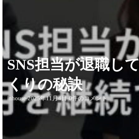
SNS担当が退職し
くりの秘訣
inhouse
·
2025年11月4日
·
0件のコメント