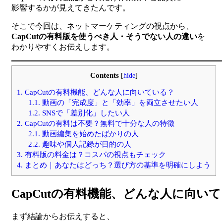
影響するかが見えてきたんです。
そこで今回は、ネットマーケティングの視点から、
CapCutの有料版を使うべき人・そうでない人の違い
を
わかりやすくお伝えします。
Contents
[
hide
]
1.
CapCutの有料機能、どんな人に向いている？
1.1.
動画の「完成度」と「効率」を両立させたい人
1.2.
SNSで「差別化」したい人
2.
CapCutの有料は不要？無料で十分な人の特徴
2.1.
動画編集を始めたばかりの人
2.2.
趣味や個人記録が目的の人
3.
有料版の料金は？コスパの視点もチェック
4.
まとめ｜あなたはどっち？選び方の基準を明確にしよう
CapCutの有料機能、どんな人に向い
まず結論からお伝えすると、