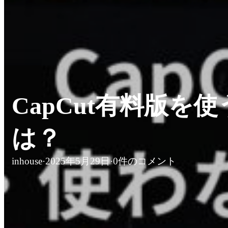
CapCut有料版
は？
inhouse
·
2025年5月29日
·
0件のコメント