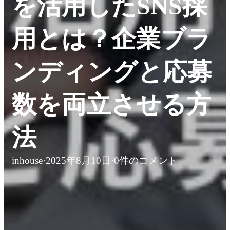
を活用したSNS採
用とは？企業ブラ
ンディングと応募
数を両立させる方
法
inhouse
·
2025年8月10日
·
0件のコメント