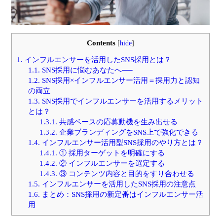
Contents
[
hide
]
1.
インフルエンサーを活用したSNS採用とは？
1.1.
SNS採用に悩むあなたへ──
1.2.
SNS採用×インフルエンサー活用＝採用力と認知
の両立
1.3.
SNS採用でインフルエンサーを活用するメリット
とは？
1.3.1.
共感ベースの応募動機を生み出せる
1.3.2.
企業ブランディングをSNS上で強化できる
1.4.
インフルエンサー活用型SNS採用のやり方とは？
1.4.1.
① 採用ターゲットを明確にする
1.4.2.
② インフルエンサーを選定する
1.4.3.
③ コンテンツ内容と目的をすり合わせる
1.5.
インフルエンサーを活用したSNS採用の注意点
1.6.
まとめ：SNS採用の新定番はインフルエンサー活
用